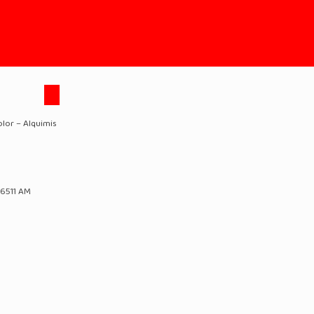
olor – Alquimis
76511 AM