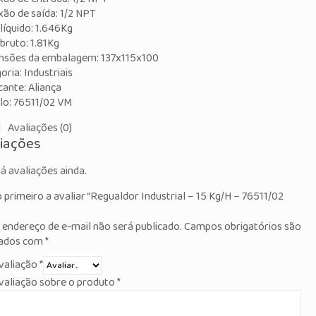
ão de saída: 1/2 NPT
líquido: 1.646Kg
bruto: 1.81Kg
nsões da embalagem: 137x115x100
oria: Industriais
cante: Aliança
o: 76511/02 VM
Avaliações (0)
liações
á avaliações ainda.
o primeiro a avaliar “Regualdor Industrial – 15 Kg/H – 76511/02
 endereço de e-mail não será publicado.
Campos obrigatórios são
ados com
*
valiação
*
valiação sobre o produto
*