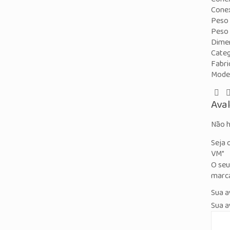
Conex
Peso 
Peso 
Dime
Categ
Fabri
Model
Ava
Não h
Seja 
VM”
O seu
marc
Sua a
Sua a