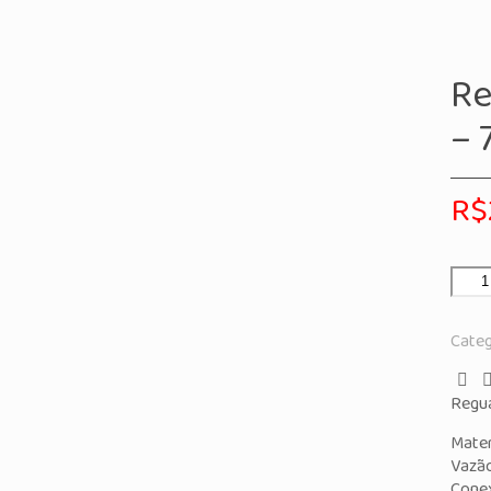
Re
– 
R$
Categ
Regua
Mater
Vazã
Conex