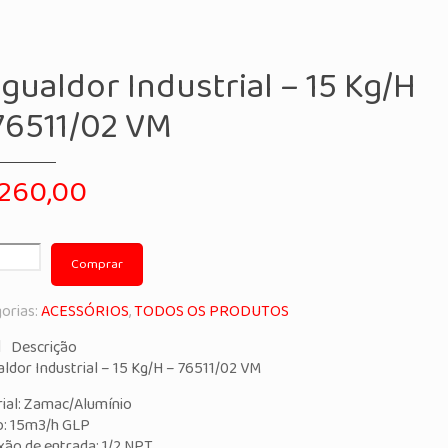
gualdor Industrial – 15 Kg/H
76511/02 VM
260,00
Comprar
orias:
ACESSÓRIOS
,
TODOS OS PRODUTOS
Descrição
ldor Industrial – 15 Kg/H – 76511/02 VM
ial: Zamac/Alumínio
o: 15m3/h GLP
ão de entrada: 1/2 NPT