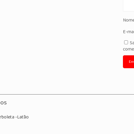
Nom
E-ma
S
come
dos
orboleta -Latão