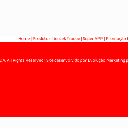
Home
|
Produtos
|
Junte&Troque
|
Super APP
|
Promoção R
. All Rights Reserved | Site desenvolvido por Evolução Marketing 