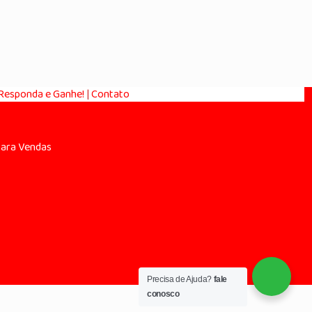
esponda e Ganhe!
|
Contato
para Vendas
Precisa de Ajuda?
fale
conosco