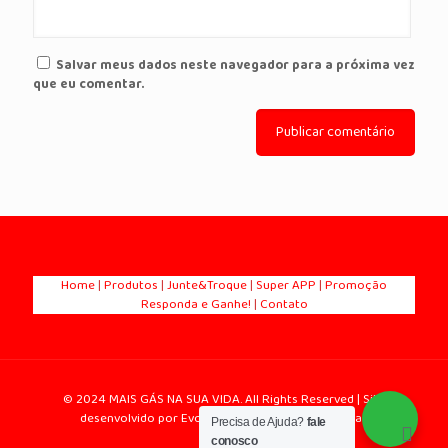
Salvar meus dados neste navegador para a próxima vez
que eu comentar.
Home
|
Produtos
|
Junte&Troque
|
Super APP
|
Promoção
Responda e Ganhe!
|
Contato
© 2024 MAIS GÁS NA SUA VIDA. All Rights Reserved | Site
desenvolvido por Evolução Marketing para Vendas
Precisa de Ajuda?
fale
conosco