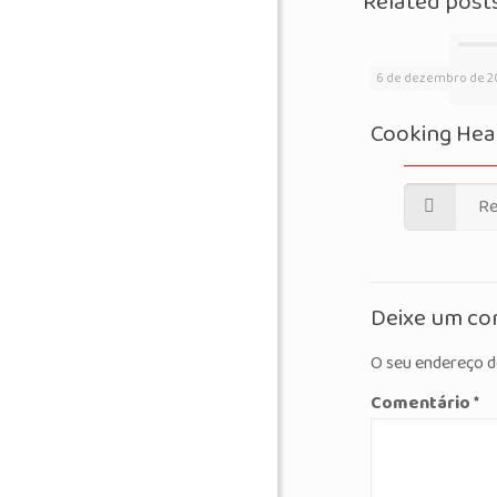
Related post
store
6 de dezembro de 2
Cooking Heal
Re
Deixe um co
O seu endereço d
Comentário
*