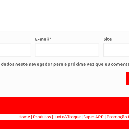
E-mail
*
Site
 dados neste navegador para a próxima vez que eu comenta
Home
|
Produtos
|
Junte&Troque
|
Super APP
|
Promoção R