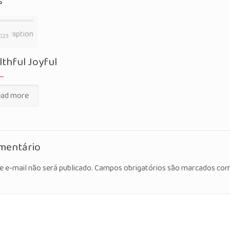
s
ly caption
023
thful Joyful
ad more
mentário
e e-mail não será publicado.
Campos obrigatórios são marcados co