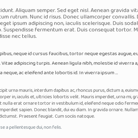
idunt. Aliquam semper. Sed eget nisl. Aenean gravida vi
um rutrum. Nunc id risus. Donec ullamcorper convallis.
 eget ipsum adipiscing non, iaculis scelerisque. Duis sodale
o. Suspendisse fermentum erat. Duis consequat tortor. Ma
isse nec tellus.
ibus, neque id cursus faucibus, tortor neque egestas augue, 
 Vitae adipiscing turpis. Aenean ligula nibh, molestie id viverra a
ra neque, ac eleifend ante lobortis id. In viverra ipsum …
ipit urna mauris, interdum dapibus ac, rhoncus purus, dictum a, euismod
rper in, iaculis et, ultricies lobortis velit. Mauris imperdiet, urna mi, g
 nulla erat ornare tortor in vestibulum id, eleifend neque odio ferme
imperdiet sapien. Donec blandit, dui eu diam. In gravida ornare. Null
dictumst. Praesent feugiat. Cum sociis natoque.
e a pellentesque dui, non felis.