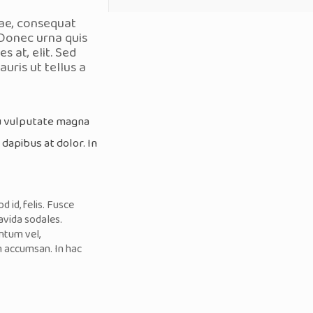
tae, consequat
 Donec urna quis
s at, elit. Sed
uris ut tellus a
eu vulputate magna
, dapibus at dolor. In
 id, felis. Fusce
ravida sodales.
ntum vel,
am accumsan. In hac