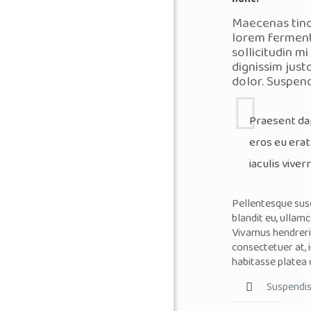
Maecenas tinc
lorem ferment
sollicitudin mi
dignissim just
dolor. Suspend
Praesent dap
eros eu erat.
iaculis viver
Pellentesque susc
blandit eu, ullamco
Vivamus hendrerit
consectetuer at, 
habitasse platea 
Suspendiss