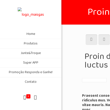
Proin
Home
Produtos
Proin 
Junte&Troque
luctus
Super APP
Promoção Responda e Ganhe!
Contato
Praesent conseq
0
ridiculus mus. V
vitae mauris. Na
nunc.