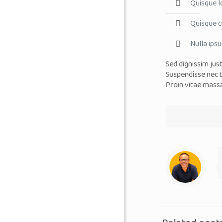
Quisque lo
Quisque cu
Nulla ipsu
Sed dignissim jus
Suspendisse nec te
Proin vitae mass