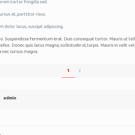
rem tortor fringilla sed.
rsus et, porttitor risus.
m dolor lacus, suscipit adipiscing.
to. Suspendisse fermentum erat. Duis consequat tortor. Mauris ut tell
llus. Donec quis lacus magna, sollicitudin id, turpis. Mauris in velit vel 
a nec cursus magna.
1
2
admin