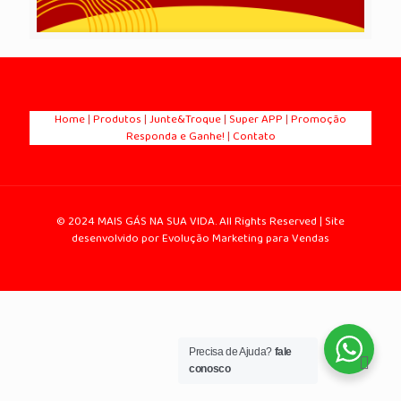
Home
|
Produtos
|
Junte&Troque
|
Super APP
|
Promoção
Responda e Ganhe!
|
Contato
© 2024 MAIS GÁS NA SUA VIDA. All Rights Reserved | Site
desenvolvido por Evolução Marketing para Vendas
Precisa de Ajuda?
fale
conosco